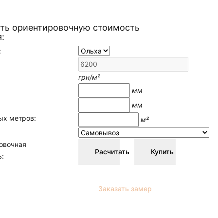
ать ориентировочную стоимость
:
:
грн/м²
мм
мм
ых метров:
м²
:
овочная
Расчитать
Купить
ь:
Заказать замер