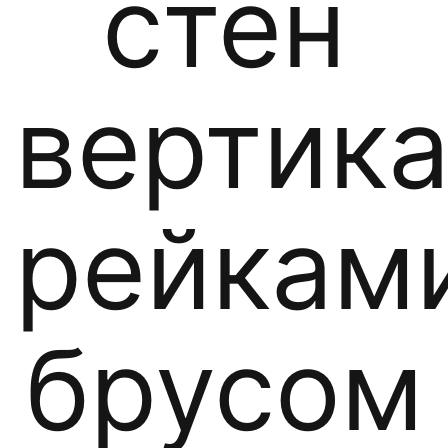
стен
вертик
рейкам
брусом