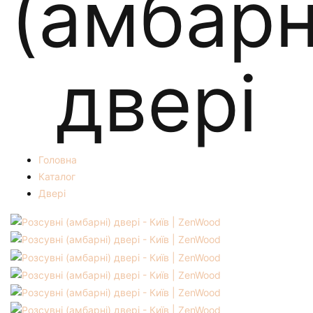
(амбарн
двері
Головна
Каталог
Двері