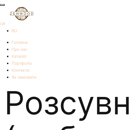
UK
RU
Головна
Про нас
Каталог
Портфоліо
Контакти
Як замовити
Розсувн