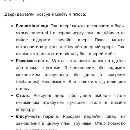
Двері дерев'яні розсувні мають 4 плюса:
Економія місця
. Такі двері можна встановити в будь-
якому просторі і в першу чергу там, де фізично не
вийде відкрити звичайні двері. Плюс, можна
встановити їх у фальш-стіну або дверний проріз. Так,
ви зможете розмістити відразу біля дверей меблі.
Різноманітність
. Можна встановити варіант з однією
або двома стулками. З прихованим або видимим
механізмом розсування або двері з комірним
(амбарним) механізмом. Все залежить від величини
отвору.
Стиль
. Розсувні двері або двері амбарні стали
незамінним атрибутом сучасних стилів в дизайні
інтер'єру.
Відсутність порога
. Розсувні дерев'яні двері на
замовлення в цьому плані зручніше. Отвір повністю