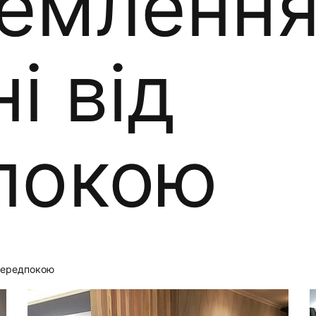
ремленн
і від
покою
 передпокою