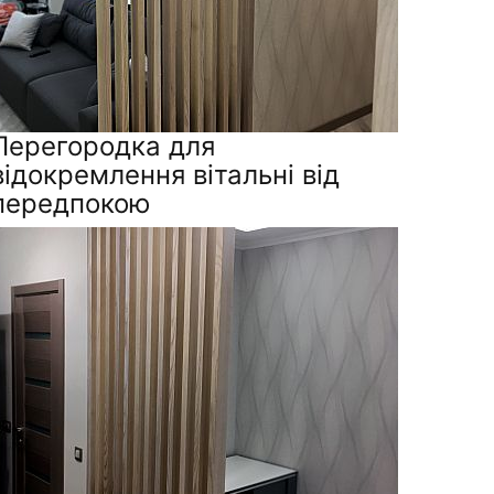
Перегородка для
відокремлення вітальні від
передпокою