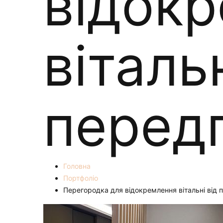
відок
вітальн
перед
Головна
Портфоліо
Перегородка для відокремлення вітальні від