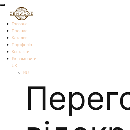
Головна
Про нас
Каталог
Портфоліо
Контакти
Як замовити
UK
RU
Перег