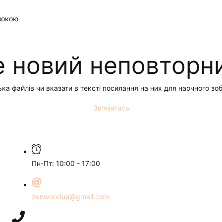
покою
 новий неповторни
ька файлів чи вказати в тексті посилання на них для наочного 
Зв'язатись
Пн-Пт: 10:00 - 17:00
zenwoodua@gmail.com