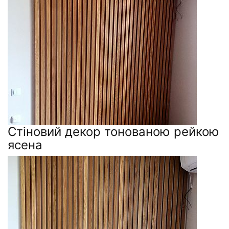
Стіновий декор тонованою рейкою
ясена