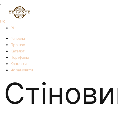
UK
RU
Головна
Про нас
Каталог
Портфоліо
Контакти
Як замовити
Стінови