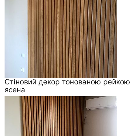
Стіновий декор тонованою рейкою
ясена